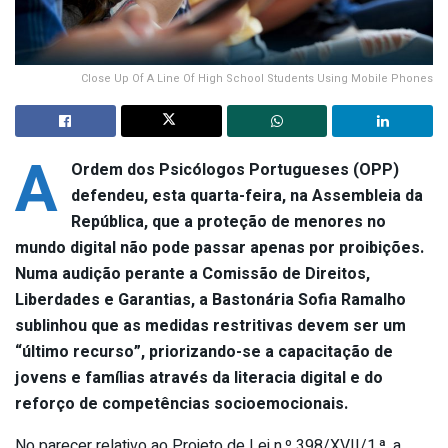
Close Up Of A Line Of High School Students Using Mobile Phones
A
Ordem dos Psicólogos Portugueses (OPP)
defendeu, esta quarta-feira, na Assembleia da
República, que a proteção de menores no
mundo digital não pode passar apenas por proibições.
Numa audição perante a Comissão de Direitos,
Liberdades e Garantias, a Bastonária Sofia Ramalho
sublinhou que as medidas restritivas devem ser um
“último recurso”, priorizando-se a capacitação de
jovens e famílias através da literacia digital e do
reforço de competências socioemocionais.
No parecer relativo ao Projeto de Lei n.º 398/XVII/1.ª, a