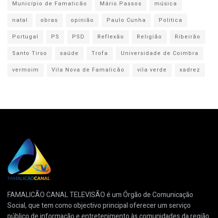
Município de Famalicão
Mário Passos
música
natal
obras
opinião
Paulo Cunha
Politica
Portugal
PS
PSD
Reflexão
Religião
Ribeirão
Santo Tirso
saúde
Trofa
Universidade de Coimbra
vermoim
Vila Nova de Famalicão
vila verde
xadrez
FAMALICÃO CANAL TELEVISÃO é um Órgão de Comunicação
Social, que tem como objectivo principal oferecer um serviço
público de informação e entretenimento às comunidades da região