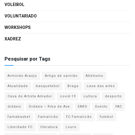
VOLEIBOL
VOLUNTARIADO
WORKSHOPS
XADREZ
Pesquisar por Tags
Armindo Araújo
Artigo de opinião
Atletismo
Atualidade
basquetebol
Braga
casa das artes
Casa do Artista Amador
covid-19
cultura
desporto
didáxis
Didáxis – Riba de Ave
EARO
Evento
FAC
famabasket
Famalicão
FC Famalicão
futebol
Liberdade FC
literatura
Louro