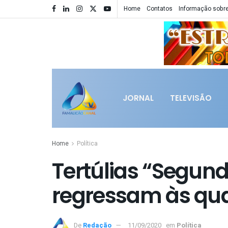
Home
Contatos
Informação sobre
JORNAL
TELEVISÃO
Home
Política
Tertúlias “Segun
regressam às qu
De
Redação
11/09/2020
em
Política