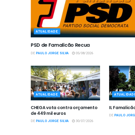
ATUALIDADE
PSD de Famalicão Recua
DE
PAULO JORGE SILVA
05/08/2026
ATUALIDADE
ATUALIDAD
CHEGA vota contra orçamento
IL Famalicã
de 449 mil euros
DE
PAULO JORG
DE
PAULO JORGE SILVA
30/07/2026