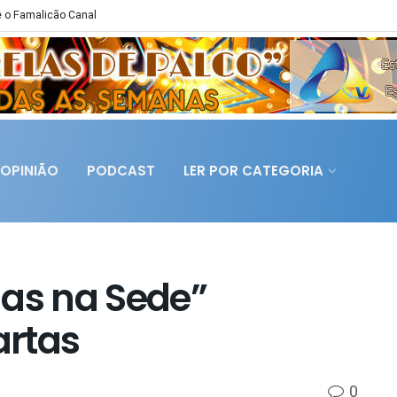
 o Famalicão Canal
OPINIÃO
PODCAST
LER POR CATEGORIA
das na Sede”
artas
0