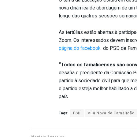
O tema da Educação estará em dest
nova dinâmica de abordagem de um t
longo das quatros sessões semanai
As tertúlias estão abertas à partici
Zoom. Os interessados devem inscre
página do facebook
do PSD de Famali
“Todos os famalicenses são convi
desafia o presidente da Comissão Pol
partido à sociedade civil para que 
o partido esteja melhor habilitado a
país.
Tags:
PSD
Vila Nova de Famalicão