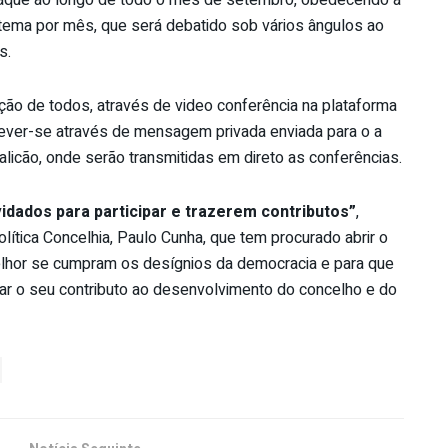
aque ao longo de todo o mês de setembro, obedecendo à
ema por mês, que será debatido sob vários ângulos ao
s.
pação de todos, através de video conferência na plataforma
ver-se através de mensagem privada enviada para o a
cão, onde serão transmitidas em direto as conferências.
dados para participar e trazerem contributos”
,
ítica Concelhia, Paulo Cunha, que tem procurado abrir o
melhor se cumpram os desígnios da democracia e para que
 dar o seu contributo ao desenvolvimento do concelho e do