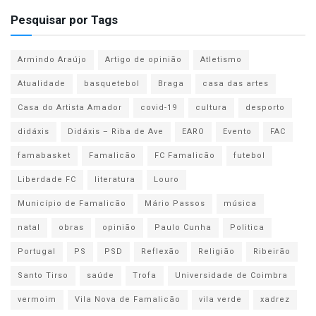
Pesquisar por Tags
Armindo Araújo
Artigo de opinião
Atletismo
Atualidade
basquetebol
Braga
casa das artes
Casa do Artista Amador
covid-19
cultura
desporto
didáxis
Didáxis – Riba de Ave
EARO
Evento
FAC
famabasket
Famalicão
FC Famalicão
futebol
Liberdade FC
literatura
Louro
Município de Famalicão
Mário Passos
música
natal
obras
opinião
Paulo Cunha
Politica
Portugal
PS
PSD
Reflexão
Religião
Ribeirão
Santo Tirso
saúde
Trofa
Universidade de Coimbra
vermoim
Vila Nova de Famalicão
vila verde
xadrez