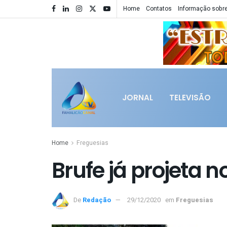
Home
Contatos
Informação sobre
JORNAL
TELEVISÃO
Home
Freguesias
Brufe já projeta 
De
Redação
29/12/2020
em
Freguesias