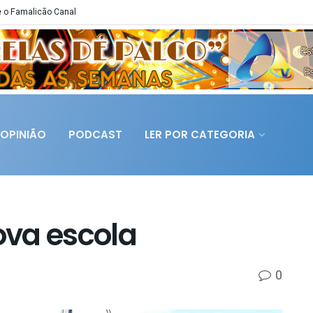
 o Famalicão Canal
OPINIÃO
PODCAST
LER POR CATEGORIA
nova escola
0