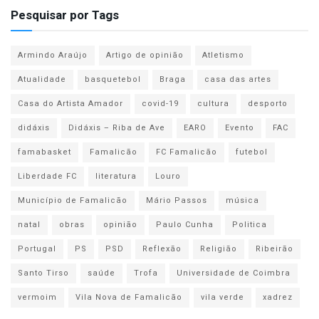
Pesquisar por Tags
Armindo Araújo
Artigo de opinião
Atletismo
Atualidade
basquetebol
Braga
casa das artes
Casa do Artista Amador
covid-19
cultura
desporto
didáxis
Didáxis – Riba de Ave
EARO
Evento
FAC
famabasket
Famalicão
FC Famalicão
futebol
Liberdade FC
literatura
Louro
Município de Famalicão
Mário Passos
música
natal
obras
opinião
Paulo Cunha
Politica
Portugal
PS
PSD
Reflexão
Religião
Ribeirão
Santo Tirso
saúde
Trofa
Universidade de Coimbra
vermoim
Vila Nova de Famalicão
vila verde
xadrez