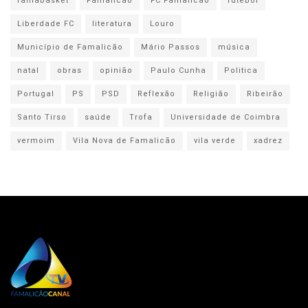
famabasket
Famalicão
FC Famalicão
futebol
Liberdade FC
literatura
Louro
Município de Famalicão
Mário Passos
música
natal
obras
opinião
Paulo Cunha
Politica
Portugal
PS
PSD
Reflexão
Religião
Ribeirão
Santo Tirso
saúde
Trofa
Universidade de Coimbra
vermoim
Vila Nova de Famalicão
vila verde
xadrez