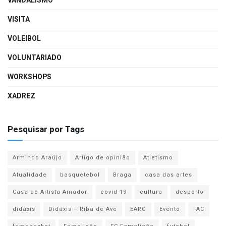
VANDALISMO
VISITA
VOLEIBOL
VOLUNTARIADO
WORKSHOPS
XADREZ
Pesquisar por Tags
Armindo Araújo
Artigo de opinião
Atletismo
Atualidade
basquetebol
Braga
casa das artes
Casa do Artista Amador
covid-19
cultura
desporto
didáxis
Didáxis – Riba de Ave
EARO
Evento
FAC