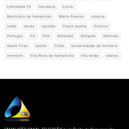
Liberdade FC
literatura
Louro
Município de Famalicão
Mário Passos
música
natal
obras
opinião
Paulo Cunha
Politica
Portugal
PS
PSD
Reflexão
Religião
Ribeirão
Santo Tirso
saúde
Trofa
Universidade de Coimbra
vermoim
Vila Nova de Famalicão
vila verde
xadrez