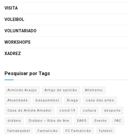
VISITA
VOLEIBOL
VOLUNTARIADO
WORKSHOPS
XADREZ
Pesquisar por Tags
Armindo Araújo
Artigo de opinião
Atletismo
Atualidade
basquetebol
Braga
casa das artes
Casa do Artista Amador
covid-19
cultura
desporto
didáxis
Didáxis – Riba de Ave
EARO
Evento
FAC
famabasket
Famalicão
FC Famalicão
futebol