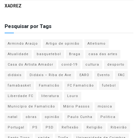
XADREZ
Pesquisar por Tags
Armindo Araújo
Artigo de opinião
Atletismo
Atualidade
basquetebol
Braga
casa das artes
Casa do Artista Amador
covid-19
cultura
desporto
didáxis
Didáxis – Riba de Ave
EARO
Evento
FAC
famabasket
Famalicão
FC Famalicão
futebol
Liberdade FC
literatura
Louro
Município de Famalicão
Mário Passos
música
natal
obras
opinião
Paulo Cunha
Politica
Portugal
PS
PSD
Reflexão
Religião
Ribeirão
Santo Tirso
saúde
Trofa
Universidade de Coimbra