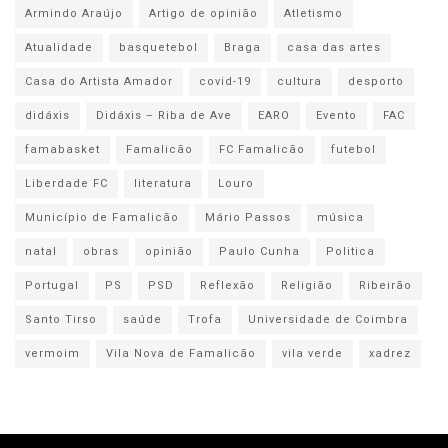
Armindo Araújo
Artigo de opinião
Atletismo
Atualidade
basquetebol
Braga
casa das artes
Casa do Artista Amador
covid-19
cultura
desporto
didáxis
Didáxis – Riba de Ave
EARO
Evento
FAC
famabasket
Famalicão
FC Famalicão
futebol
Liberdade FC
literatura
Louro
Município de Famalicão
Mário Passos
música
natal
obras
opinião
Paulo Cunha
Politica
Portugal
PS
PSD
Reflexão
Religião
Ribeirão
Santo Tirso
saúde
Trofa
Universidade de Coimbra
vermoim
Vila Nova de Famalicão
vila verde
xadrez