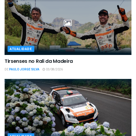
ATUALIDADE
Tirsenses no Rali da Madeira
DE
PAULO JORGE SILVA
03/08/2026