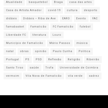
Atualidade
basquetebol
Braga
casa das artes
Casa do Artista Amador
covid-19
cultura
desporto
didáxis
Didáxis – Riba de Ave
EARO
Evento
FAC
famabasket
Famalicão
FC Famalicão
futebol
Liberdade FC
literatura
Louro
Município de Famalicão
Mário Passos
música
natal
obras
opinião
Paulo Cunha
Politica
Portugal
PS
PSD
Reflexão
Religião
Ribeirão
Santo Tirso
saúde
Trofa
Universidade de Coimbra
vermoim
Vila Nova de Famalicão
vila verde
xadrez