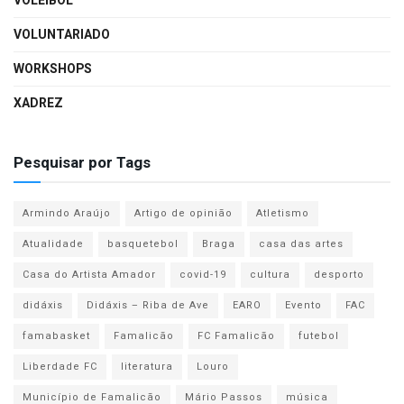
VOLEIBOL
VOLUNTARIADO
WORKSHOPS
XADREZ
Pesquisar por Tags
Armindo Araújo
Artigo de opinião
Atletismo
Atualidade
basquetebol
Braga
casa das artes
Casa do Artista Amador
covid-19
cultura
desporto
didáxis
Didáxis – Riba de Ave
EARO
Evento
FAC
famabasket
Famalicão
FC Famalicão
futebol
Liberdade FC
literatura
Louro
Município de Famalicão
Mário Passos
música