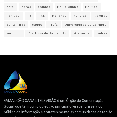
natal
obras
opinião
Paulo Cunha
Politica
Portugal
PS
PSD
Reflexão
Religião
Ribeirão
Santo Tirso
saúde
Trofa
Universidade de Coimbra
vermoim
Vila Nova de Famalicão
vila verde
xadrez
FAMALICÃO CANAL TELEVISÃO é um Órgão de Comunicação
Social, que tem como objectivo principal oferecer um serviço
público de informação e entretenimento às comunidades da região