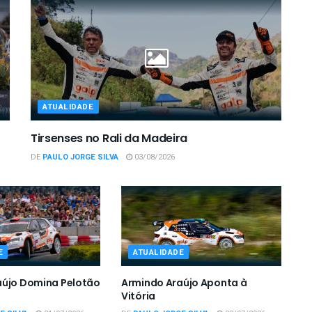
ATUALIDADE
Tirsenses no Rali da Madeira
DE
PAULO JORGE SILVA
03/08/2026
E
ATUALIDADE
aújo Domina Pelotão
Armindo Araújo Aponta à
Vitória