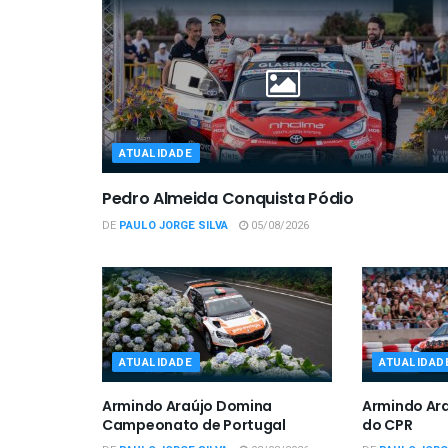
ATUALIDADE
Pedro Almeida Conquista Pódio
DE
PAULO JORGE SILVA
05/08/2026
ATUALIDADE
ATUALIDAD
Armindo Araújo Domina
Armindo Ar
Campeonato de Portugal
do CPR