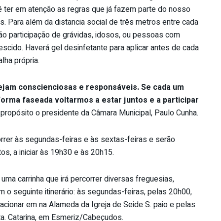
é ter em atenção as regras que já fazem parte do nosso
s. Para além da distancia social de três metros entre cada
não participação de grávidas, idosos, ou pessoas com
escido. Haverá gel desinfetante para aplicar antes de cada
alha própria.
ejam conscienciosas e responsáveis. Se cada um
forma faseada voltarmos a estar juntos e a participar
 propósito o presidente da Câmara Municipal, Paulo Cunha.
rrer às segundas-feiras e às sextas-feiras e serão
os, a iniciar às 19h30 e às 20h15.
á uma carrinha que irá percorrer diversas freguesias,
o seguinte itinerário: às segundas-feiras, pelas 20h00,
acionar em na Alameda da Igreja de Seide S. paio e pelas
a. Catarina, em Esmeriz/Cabeçudos.