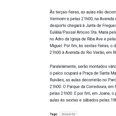
Às terças-feiras, as aulas irão deco
Vermoim e pelas 21h00, na Avenida do
desporto chegará à Junta de Freguesi
Eulália/Passal Arnoso Sta. Maria pe
no Adro da Igreja de Riba Ave e pel
Miguel. Por fim, às sextas-feiras, o
21h00 à Avenida do Rio Veirão, em Ri
Paralelamente, serão montados vári
o palco ocupará a Praça de Santa Ma
Ruivães, as aulas decorrerão no Parq
21h00. O Parque da Corredoura, em N
pelas 21h00. E por fim, em Joane, o 
aulas às sextas e sábados pelas 19
Tags:
move-te