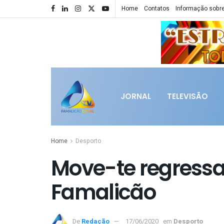
Home
Contatos
Informação sobre
JORNAL
TELEVISÃO
Home
Desporto
Move-te regress
Famalicão
De
Redação
17/06/2020
em
Desporto