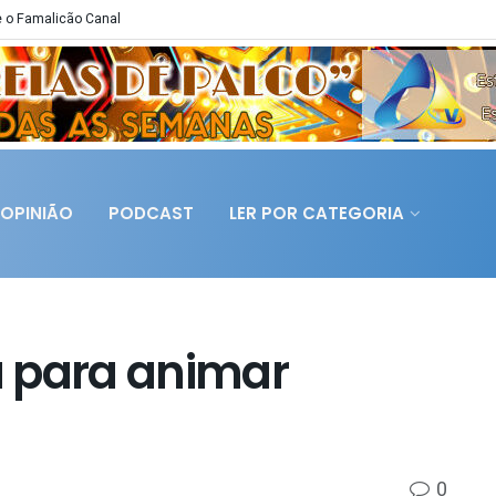
 o Famalicão Canal
OPINIÃO
PODCAST
LER POR CATEGORIA
a para animar
0