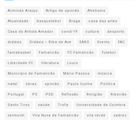
Armindo Araújo
Artigo de opinião
Atletismo
Atualidade
basquetebol
Braga
casa das artes
Casa do Artista Amador
covid-19
cultura
desporto
didáxis
Didáxis – Riba de Ave
EARO
Evento
FAC
famabasket
Famalicão
FC Famalicão
futebol
Liberdade FC
literatura
Louro
Município de Famalicão
Mário Passos
música
natal
obras
opinião
Paulo Cunha
Politica
Portugal
PS
PSD
Reflexão
Religião
Ribeirão
Santo Tirso
saúde
Trofa
Universidade de Coimbra
vermoim
Vila Nova de Famalicão
vila verde
xadrez