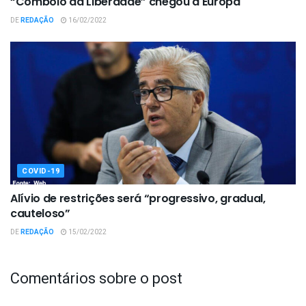
“Comboio da Liberdade” chegou à Europa
DE
REDAÇÃO
16/02/2022
COVID-19
Alívio de restrições será “progressivo, gradual,
cauteloso”
DE
REDAÇÃO
15/02/2022
Comentários sobre o post