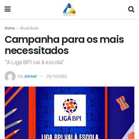
Home
Atualidade
Campanha para os mais
necessitados
“A Liga BPI vai à escola”
De
Jornal
26/10/2022