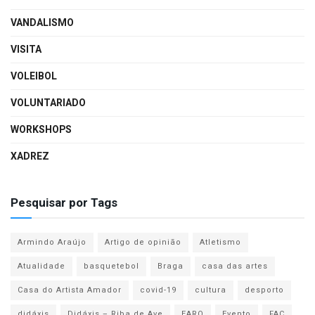
VANDALISMO
VISITA
VOLEIBOL
VOLUNTARIADO
WORKSHOPS
XADREZ
Pesquisar por Tags
Armindo Araújo
Artigo de opinião
Atletismo
Atualidade
basquetebol
Braga
casa das artes
Casa do Artista Amador
covid-19
cultura
desporto
didáxis
Didáxis – Riba de Ave
EARO
Evento
FAC