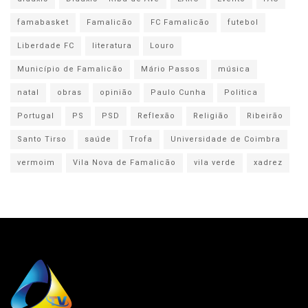
famabasket
Famalicão
FC Famalicão
futebol
Liberdade FC
literatura
Louro
Município de Famalicão
Mário Passos
música
natal
obras
opinião
Paulo Cunha
Politica
Portugal
PS
PSD
Reflexão
Religião
Ribeirão
Santo Tirso
saúde
Trofa
Universidade de Coimbra
vermoim
Vila Nova de Famalicão
vila verde
xadrez