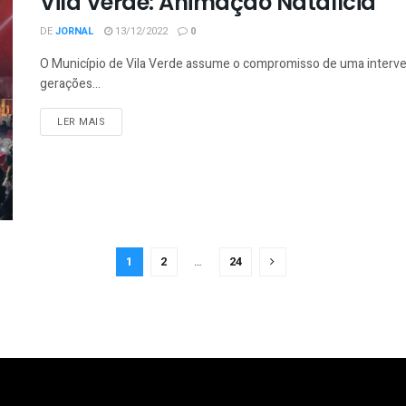
Vila Verde: Animação Natalícia
DE
JORNAL
13/12/2022
0
O Município de Vila Verde assume o compromisso de uma intervenç
gerações...
LER MAIS
1
2
…
24