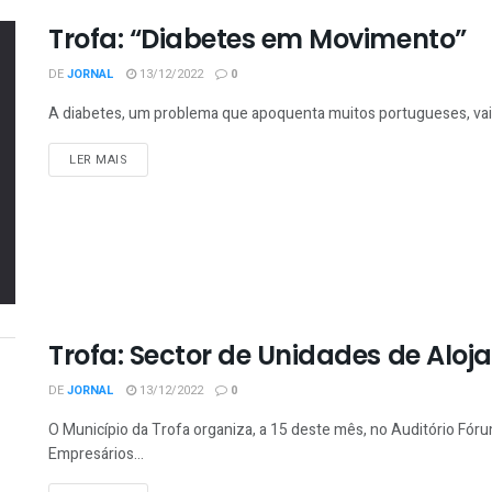
Trofa: “Diabetes em Movimento”
DE
JORNAL
13/12/2022
0
A diabetes, um problema que apoquenta muitos portugueses, vai te
LER MAIS
Trofa: Sector de Unidades de Alo
DE
JORNAL
13/12/2022
0
O Município da Trofa organiza, a 15 deste mês, no Auditório Fóru
Empresários...