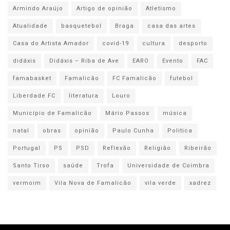
Armindo Araújo
Artigo de opinião
Atletismo
Atualidade
basquetebol
Braga
casa das artes
Casa do Artista Amador
covid-19
cultura
desporto
didáxis
Didáxis – Riba de Ave
EARO
Evento
FAC
famabasket
Famalicão
FC Famalicão
futebol
Liberdade FC
literatura
Louro
Município de Famalicão
Mário Passos
música
natal
obras
opinião
Paulo Cunha
Politica
Portugal
PS
PSD
Reflexão
Religião
Ribeirão
Santo Tirso
saúde
Trofa
Universidade de Coimbra
vermoim
Vila Nova de Famalicão
vila verde
xadrez