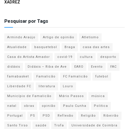
XADREZ
Pesquisar por Tags
Armindo Araújo
Artigo de opinião
Atletismo
Atualidade
basquetebol
Braga
casa das artes
Casa do Artista Amador
covid-19
cultura
desporto
didáxis
Didáxis – Riba de Ave
EARO
Evento
FAC
famabasket
Famalicão
FC Famalicão
futebol
Liberdade FC
literatura
Louro
Município de Famalicão
Mário Passos
música
natal
obras
opinião
Paulo Cunha
Politica
Portugal
PS
PSD
Reflexão
Religião
Ribeirão
Santo Tirso
saúde
Trofa
Universidade de Coimbra