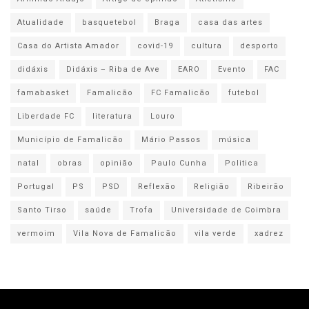
Atualidade
basquetebol
Braga
casa das artes
Casa do Artista Amador
covid-19
cultura
desporto
didáxis
Didáxis – Riba de Ave
EARO
Evento
FAC
famabasket
Famalicão
FC Famalicão
futebol
Liberdade FC
literatura
Louro
Município de Famalicão
Mário Passos
música
natal
obras
opinião
Paulo Cunha
Politica
Portugal
PS
PSD
Reflexão
Religião
Ribeirão
Santo Tirso
saúde
Trofa
Universidade de Coimbra
vermoim
Vila Nova de Famalicão
vila verde
xadrez