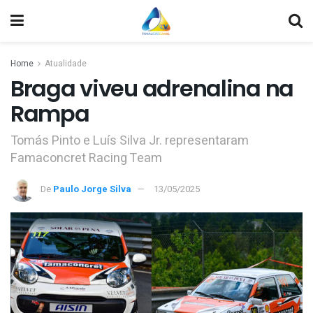
Home
Atualidade
Braga viveu adrenalina na
Rampa
Tomás Pinto e Luís Silva Jr. representaram
Famaconcret Racing Team
De
Paulo Jorge Silva
13/05/2025