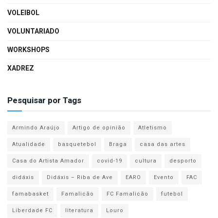
VOLEIBOL
VOLUNTARIADO
WORKSHOPS
XADREZ
Pesquisar por Tags
Armindo Araújo
Artigo de opinião
Atletismo
Atualidade
basquetebol
Braga
casa das artes
Casa do Artista Amador
covid-19
cultura
desporto
didáxis
Didáxis – Riba de Ave
EARO
Evento
FAC
famabasket
Famalicão
FC Famalicão
futebol
Liberdade FC
literatura
Louro