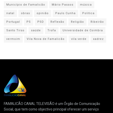
Município de Famalicão
Mário Passos
música
natal
obras
opinião
Paulo Cunha
Politica
Portugal
PS
PSD
Reflexão
Religião
Ribeirão
Santo Tirso
saúde
Trofa
Universidade de Coimbra
vermoim
Vila Nova de Famalicão
vila verde
xadrez
FAMALICÃO CANAL TELEVISÃO é um Órgão de Comunicação
Social, que tem como objectivo principal oferecer um serviço