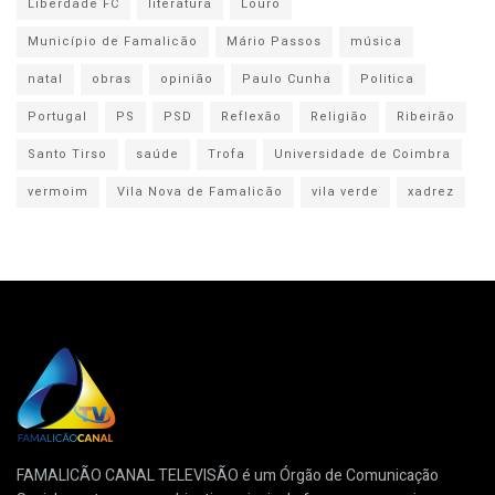
Liberdade FC
literatura
Louro
Município de Famalicão
Mário Passos
música
natal
obras
opinião
Paulo Cunha
Politica
Portugal
PS
PSD
Reflexão
Religião
Ribeirão
Santo Tirso
saúde
Trofa
Universidade de Coimbra
vermoim
Vila Nova de Famalicão
vila verde
xadrez
FAMALICÃO CANAL TELEVISÃO é um Órgão de Comunicação