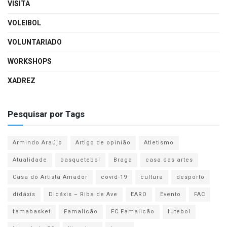
VISITA
VOLEIBOL
VOLUNTARIADO
WORKSHOPS
XADREZ
Pesquisar por Tags
Armindo Araújo
Artigo de opinião
Atletismo
Atualidade
basquetebol
Braga
casa das artes
Casa do Artista Amador
covid-19
cultura
desporto
didáxis
Didáxis – Riba de Ave
EARO
Evento
FAC
famabasket
Famalicão
FC Famalicão
futebol