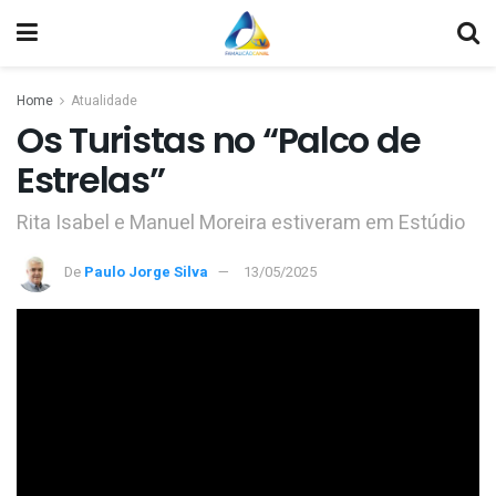
Home
Atualidade
Os Turistas no “Palco de
Estrelas”
Rita Isabel e Manuel Moreira estiveram em Estúdio
De
Paulo Jorge Silva
13/05/2025