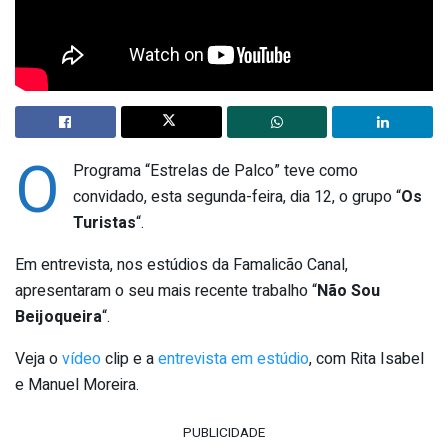
O
Programa “Estrelas de Palco” teve como
convidado, esta segunda-feira, dia 12, o grupo “
Os
Turistas
“.
Em entrevista, nos estúdios da Famalicão Canal,
apresentaram o seu mais recente trabalho “
Não Sou
Beijoqueira
“.
Veja o
vídeo
clip e a
entrevista em estúdio
, com Rita Isabel
e Manuel Moreira.
PUBLICIDADE