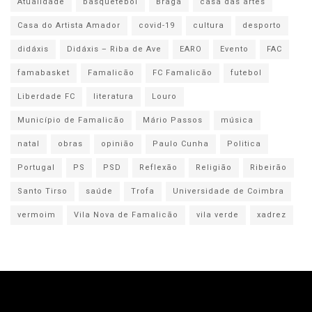
Atualidade
basquetebol
Braga
casa das artes
Casa do Artista Amador
covid-19
cultura
desporto
didáxis
Didáxis – Riba de Ave
EARO
Evento
FAC
famabasket
Famalicão
FC Famalicão
futebol
Liberdade FC
literatura
Louro
Município de Famalicão
Mário Passos
música
natal
obras
opinião
Paulo Cunha
Politica
Portugal
PS
PSD
Reflexão
Religião
Ribeirão
Santo Tirso
saúde
Trofa
Universidade de Coimbra
vermoim
Vila Nova de Famalicão
vila verde
xadrez