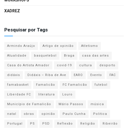
WORKSHOPS
XADREZ
Pesquisar por Tags
Armindo Araújo
Artigo de opinião
Atletismo
Atualidade
basquetebol
Braga
casa das artes
Casa do Artista Amador
covid-19
cultura
desporto
didáxis
Didáxis – Riba de Ave
EARO
Evento
FAC
famabasket
Famalicão
FC Famalicão
futebol
Liberdade FC
literatura
Louro
Município de Famalicão
Mário Passos
música
natal
obras
opinião
Paulo Cunha
Politica
Portugal
PS
PSD
Reflexão
Religião
Ribeirão