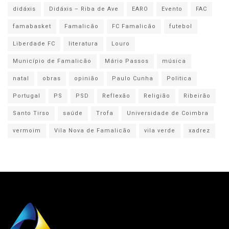
didáxis
Didáxis – Riba de Ave
EARO
Evento
FAC
famabasket
Famalicão
FC Famalicão
futebol
Liberdade FC
literatura
Louro
Município de Famalicão
Mário Passos
música
natal
obras
opinião
Paulo Cunha
Politica
Portugal
PS
PSD
Reflexão
Religião
Ribeirão
Santo Tirso
saúde
Trofa
Universidade de Coimbra
vermoim
Vila Nova de Famalicão
vila verde
xadrez