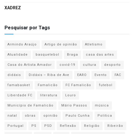
XADREZ
Pesquisar por Tags
Armindo Araújo
Artigo de opinião
Atletismo
Atualidade
basquetebol
Braga
casa das artes
Casa do Artista Amador
covid-19
cultura
desporto
didáxis
Didáxis – Riba de Ave
EARO
Evento
FAC
famabasket
Famalicão
FC Famalicão
futebol
Liberdade FC
literatura
Louro
Município de Famalicão
Mário Passos
música
natal
obras
opinião
Paulo Cunha
Politica
Portugal
PS
PSD
Reflexão
Religião
Ribeirão