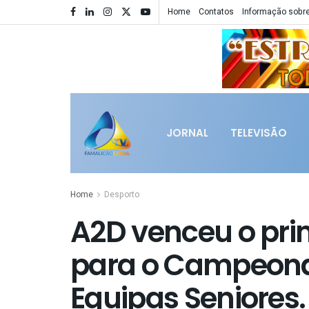
Home
Contatos
Informação sobre
JORNAL
TELEVISÃO
Home
Desporto
A2D venceu o prim
para o Campeonat
Equipas Seniores.