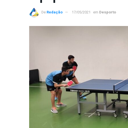
De
Redação
17/05/2021
em
Desporto