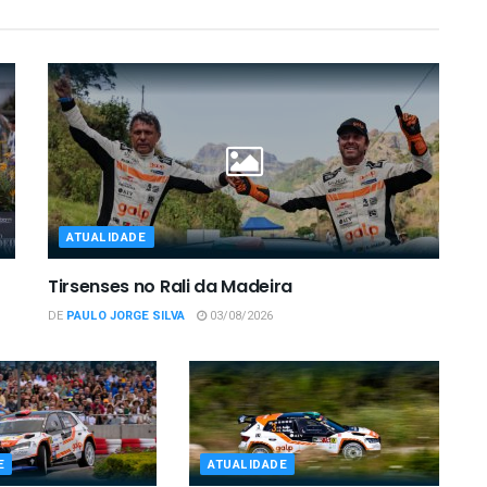
ATUALIDADE
Tirsenses no Rali da Madeira
DE
PAULO JORGE SILVA
03/08/2026
E
ATUALIDADE