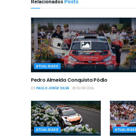
Relacionados
Posts
ATUALIDADE
Pedro Almeida Conquista Pódio
DE
PAULO JORGE SILVA
05/08/2026
ATUALIDADE
ATUALIDAD