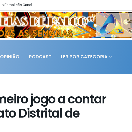
 o Famalicão Canal
OPINIÃO
PODCAST
LER POR CATEGORIA
eiro jogo a contar
o Distrital de