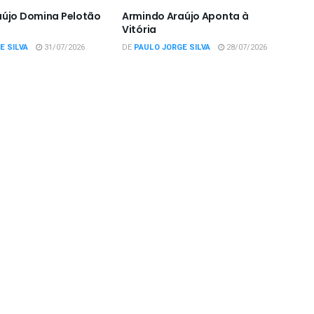
aújo Domina Pelotão
Armindo Araújo Aponta à
Vitória
E SILVA
31/07/2026
DE
PAULO JORGE SILVA
28/07/2026