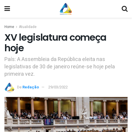
Home
Atualidade
XV legislatura começa
hoje
País: A Assembleia da República eleita nas
legislativas de 30 de janeiro reúne-se hoje pela
primeira vez.
De
Redação
29/03/2022