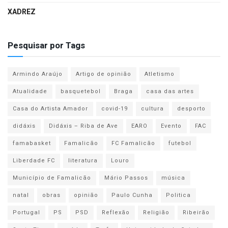
XADREZ
Pesquisar por Tags
Armindo Araújo
Artigo de opinião
Atletismo
Atualidade
basquetebol
Braga
casa das artes
Casa do Artista Amador
covid-19
cultura
desporto
didáxis
Didáxis – Riba de Ave
EARO
Evento
FAC
famabasket
Famalicão
FC Famalicão
futebol
Liberdade FC
literatura
Louro
Município de Famalicão
Mário Passos
música
natal
obras
opinião
Paulo Cunha
Politica
Portugal
PS
PSD
Reflexão
Religião
Ribeirão