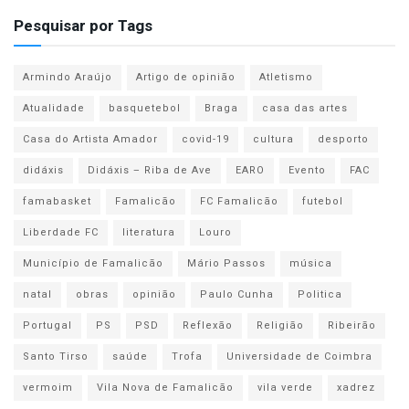
Pesquisar por Tags
Armindo Araújo
Artigo de opinião
Atletismo
Atualidade
basquetebol
Braga
casa das artes
Casa do Artista Amador
covid-19
cultura
desporto
didáxis
Didáxis – Riba de Ave
EARO
Evento
FAC
famabasket
Famalicão
FC Famalicão
futebol
Liberdade FC
literatura
Louro
Município de Famalicão
Mário Passos
música
natal
obras
opinião
Paulo Cunha
Politica
Portugal
PS
PSD
Reflexão
Religião
Ribeirão
Santo Tirso
saúde
Trofa
Universidade de Coimbra
vermoim
Vila Nova de Famalicão
vila verde
xadrez