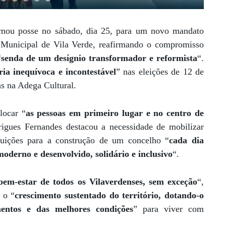
omou posse no sábado, dia 25, para um novo mandato
Municipal de Vila Verde, reafirmando o compromisso
“
senda de um desígnio transformador e reformista
“.
ria inequívoca e incontestável
” nas eleições de 12 de
as na Adega Cultural.
locar “
as pessoas em primeiro lugar e no centro de
rigues Fernandes destacou a necessidade de mobilizar
ituições para a construção de um concelho “
cada dia
oderno e desenvolvido, solidário e inclusivo
“.
bem-estar de todos os Vilaverdenses, sem exceção
“,
 o “
crescimento sustentado do território, dotando-o
mentos e das melhores condições
” para viver com