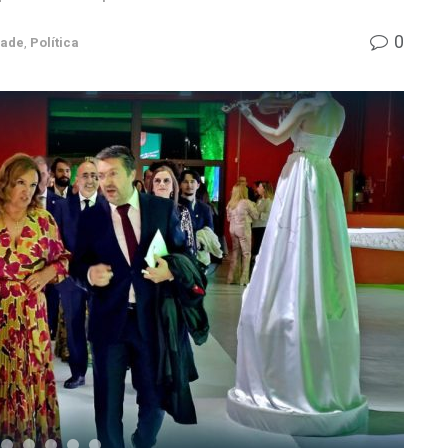
0
dade
,
Política