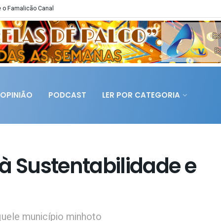
 o Famalicão Canal
OPINIÃO
PODCAST
LER POR CATEGORIA
à Sustentabilidade e
quele município minhoto