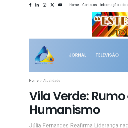
Home
Contatos
Informação sobre
JORNAL
TELEVISÃO
Home
Atualidade
Vila Verde: Rumo 
Humanismo
Júlia Fernandes Reafirma Liderança na