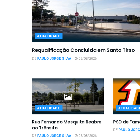
ATUALIDADE
Requalificação Concluída em Santo Tirso
DE
PAULO JORGE SILVA
05/08/2026
ATUALIDADE
ATUALIDAD
Rua Fernando Mesquita Reabre
PSD de Fam
ao Trânsito
DE
PAULO JORG
DE
PAULO JORGE SILVA
05/08/2026