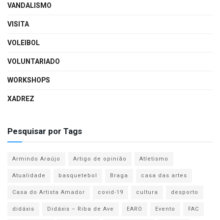
VANDALISMO
VISITA
VOLEIBOL
VOLUNTARIADO
WORKSHOPS
XADREZ
Pesquisar por Tags
Armindo Araújo
Artigo de opinião
Atletismo
Atualidade
basquetebol
Braga
casa das artes
Casa do Artista Amador
covid-19
cultura
desporto
didáxis
Didáxis – Riba de Ave
EARO
Evento
FAC