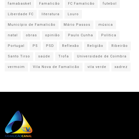
famabasket
Famalicão
FC Famalicão
futebol
Liberdade FC
literatura
Louro
Município de Famalicão
Mário Passos
música
natal
obras
opinião
Paulo Cunha
Politica
Portugal
PS
PSD
Reflexão
Religião
Ribeirão
Santo Tirso
saúde
Trofa
Universidade de Coimbra
vermoim
Vila Nova de Famalicão
vila verde
xadrez