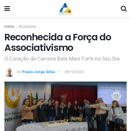
Home
Atualidade
Reconhecida a Força do
Associativismo
O Coração da Carreira Bate Mais Forte no Seu Dia
De
Paulo Jorge Silva
28/10/2025