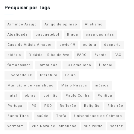
Pesquisar por Tags
Armindo Araújo
Artigo de opinião
Atletismo
Atualidade
basquetebol
Braga
casa das artes
Casa do Artista Amador
covid-19
cultura
desporto
didáxis
Didáxis – Riba de Ave
EARO
Evento
FAC
famabasket
Famalicão
FC Famalicão
futebol
Liberdade FC
literatura
Louro
Município de Famalicão
Mário Passos
música
natal
obras
opinião
Paulo Cunha
Politica
Portugal
PS
PSD
Reflexão
Religião
Ribeirão
Santo Tirso
saúde
Trofa
Universidade de Coimbra
vermoim
Vila Nova de Famalicão
vila verde
xadrez