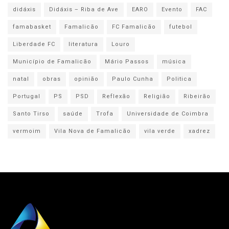
didáxis
Didáxis – Riba de Ave
EARO
Evento
FAC
famabasket
Famalicão
FC Famalicão
futebol
Liberdade FC
literatura
Louro
Município de Famalicão
Mário Passos
música
natal
obras
opinião
Paulo Cunha
Politica
Portugal
PS
PSD
Reflexão
Religião
Ribeirão
Santo Tirso
saúde
Trofa
Universidade de Coimbra
vermoim
Vila Nova de Famalicão
vila verde
xadrez