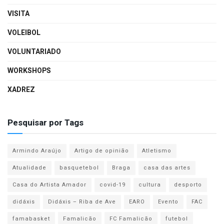
VISITA
VOLEIBOL
VOLUNTARIADO
WORKSHOPS
XADREZ
Pesquisar por Tags
Armindo Araújo
Artigo de opinião
Atletismo
Atualidade
basquetebol
Braga
casa das artes
Casa do Artista Amador
covid-19
cultura
desporto
didáxis
Didáxis – Riba de Ave
EARO
Evento
FAC
famabasket
Famalicão
FC Famalicão
futebol