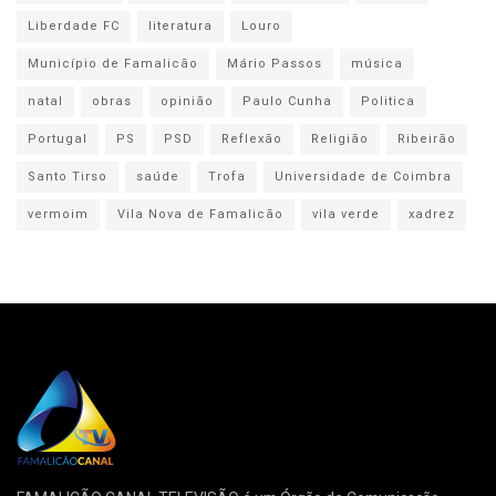
Liberdade FC
literatura
Louro
Município de Famalicão
Mário Passos
música
natal
obras
opinião
Paulo Cunha
Politica
Portugal
PS
PSD
Reflexão
Religião
Ribeirão
Santo Tirso
saúde
Trofa
Universidade de Coimbra
vermoim
Vila Nova de Famalicão
vila verde
xadrez