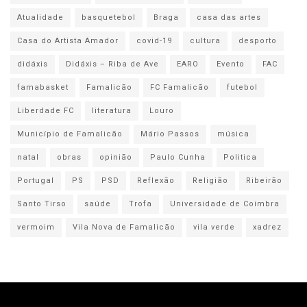
Atualidade
basquetebol
Braga
casa das artes
Casa do Artista Amador
covid-19
cultura
desporto
didáxis
Didáxis – Riba de Ave
EARO
Evento
FAC
famabasket
Famalicão
FC Famalicão
futebol
Liberdade FC
literatura
Louro
Município de Famalicão
Mário Passos
música
natal
obras
opinião
Paulo Cunha
Politica
Portugal
PS
PSD
Reflexão
Religião
Ribeirão
Santo Tirso
saúde
Trofa
Universidade de Coimbra
vermoim
Vila Nova de Famalicão
vila verde
xadrez