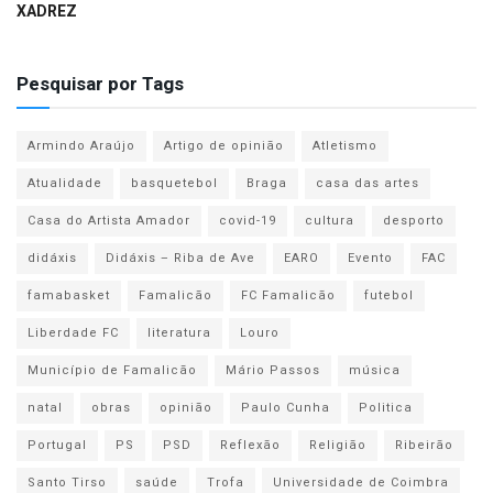
XADREZ
Pesquisar por Tags
Armindo Araújo
Artigo de opinião
Atletismo
Atualidade
basquetebol
Braga
casa das artes
Casa do Artista Amador
covid-19
cultura
desporto
didáxis
Didáxis – Riba de Ave
EARO
Evento
FAC
famabasket
Famalicão
FC Famalicão
futebol
Liberdade FC
literatura
Louro
Município de Famalicão
Mário Passos
música
natal
obras
opinião
Paulo Cunha
Politica
Portugal
PS
PSD
Reflexão
Religião
Ribeirão
Santo Tirso
saúde
Trofa
Universidade de Coimbra