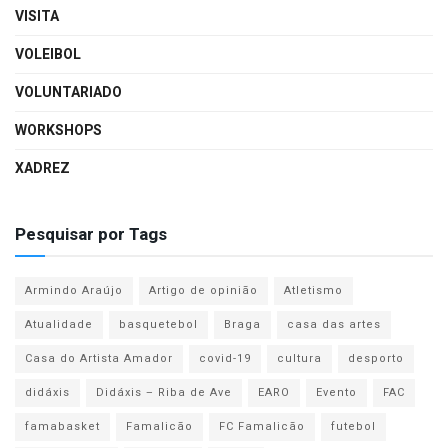
VISITA
VOLEIBOL
VOLUNTARIADO
WORKSHOPS
XADREZ
Pesquisar por Tags
Armindo Araújo
Artigo de opinião
Atletismo
Atualidade
basquetebol
Braga
casa das artes
Casa do Artista Amador
covid-19
cultura
desporto
didáxis
Didáxis – Riba de Ave
EARO
Evento
FAC
famabasket
Famalicão
FC Famalicão
futebol