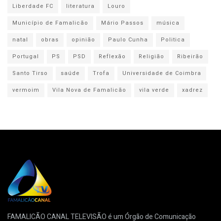
Liberdade FC
literatura
Louro
Município de Famalicão
Mário Passos
música
natal
obras
opinião
Paulo Cunha
Politica
Portugal
PS
PSD
Reflexão
Religião
Ribeirão
Santo Tirso
saúde
Trofa
Universidade de Coimbra
vermoim
Vila Nova de Famalicão
vila verde
xadrez
FAMALICÃO CANAL TELEVISÃO é um Órgão de Comunicação