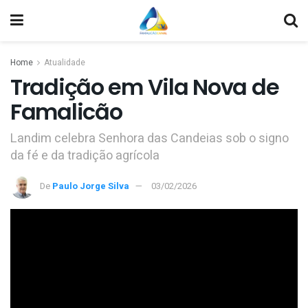
Home
Atualidade
Tradição em Vila Nova de
Famalicão
Landim celebra Senhora das Candeias sob o signo
da fé e da tradição agrícola
De
Paulo Jorge Silva
03/02/2026