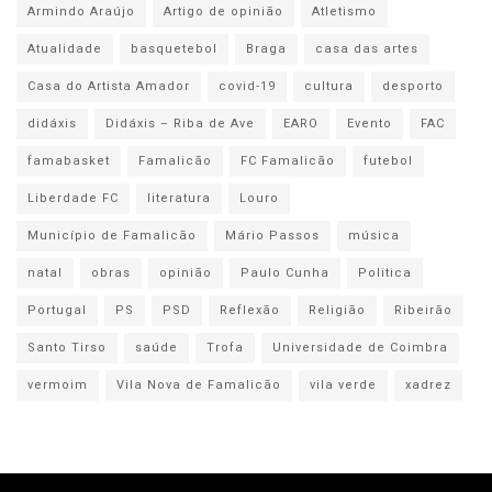
Armindo Araújo
Artigo de opinião
Atletismo
Atualidade
basquetebol
Braga
casa das artes
Casa do Artista Amador
covid-19
cultura
desporto
didáxis
Didáxis – Riba de Ave
EARO
Evento
FAC
famabasket
Famalicão
FC Famalicão
futebol
Liberdade FC
literatura
Louro
Município de Famalicão
Mário Passos
música
natal
obras
opinião
Paulo Cunha
Politica
Portugal
PS
PSD
Reflexão
Religião
Ribeirão
Santo Tirso
saúde
Trofa
Universidade de Coimbra
vermoim
Vila Nova de Famalicão
vila verde
xadrez