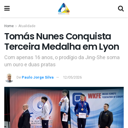
Home
Atualidade
Tomás Nunes Conquista
Terceira Medalha em Lyon
Com apenas 16 anos, o prodígio da Jing-She soma
um ouro e duas pratas
De
Paulo Jorge Silva
12/05/2026