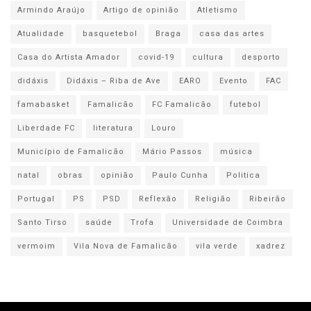
Armindo Araújo
Artigo de opinião
Atletismo
Atualidade
basquetebol
Braga
casa das artes
Casa do Artista Amador
covid-19
cultura
desporto
didáxis
Didáxis – Riba de Ave
EARO
Evento
FAC
famabasket
Famalicão
FC Famalicão
futebol
Liberdade FC
literatura
Louro
Município de Famalicão
Mário Passos
música
natal
obras
opinião
Paulo Cunha
Politica
Portugal
PS
PSD
Reflexão
Religião
Ribeirão
Santo Tirso
saúde
Trofa
Universidade de Coimbra
vermoim
Vila Nova de Famalicão
vila verde
xadrez