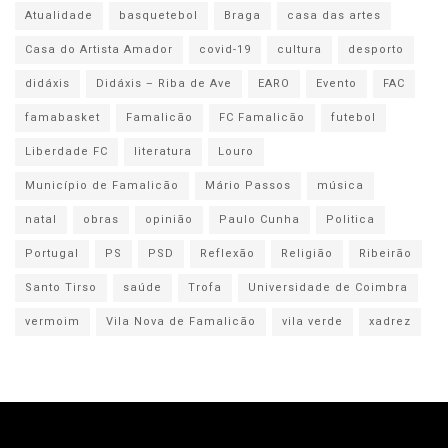
Atualidade
basquetebol
Braga
casa das artes
Casa do Artista Amador
covid-19
cultura
desporto
didáxis
Didáxis – Riba de Ave
EARO
Evento
FAC
famabasket
Famalicão
FC Famalicão
futebol
Liberdade FC
literatura
Louro
Município de Famalicão
Mário Passos
música
natal
obras
opinião
Paulo Cunha
Politica
Portugal
PS
PSD
Reflexão
Religião
Ribeirão
Santo Tirso
saúde
Trofa
Universidade de Coimbra
vermoim
Vila Nova de Famalicão
vila verde
xadrez