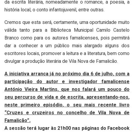
da escrita literária, nomeadamente o romance, a poesia, a
história local, o conto infantojuvenil, entre outras.
Cremos que esta será, certamente, uma oportunidade muito
válida tanto para a Biblioteca Municipal Camilo Castelo
Branco como para os autores famalicenses, pois permitirá
dar a conhecer a um público mais alargado alguns dos
escritores locais, promover a leitura e a literatura, bem como
divulgar a produção literária de Vila Nova de Famalicão.
A iniciativa arranca já no próximo dia 6 de julho, com a
participação do autor e investigador famalicense
António Vieira Martins, que nos falará um pouco do
seu percurso de vida e de escrita, apresentando-nos,
neste primeiro episódio, o seu mais recente livro
“Cruzes e cruzeiros no concelho de Vila Nova de
Famalicão”.
A sessão terá lugar às 21h00 nas páginas do Facebook