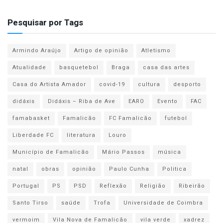
Pesquisar por Tags
Armindo Araújo
Artigo de opinião
Atletismo
Atualidade
basquetebol
Braga
casa das artes
Casa do Artista Amador
covid-19
cultura
desporto
didáxis
Didáxis – Riba de Ave
EARO
Evento
FAC
famabasket
Famalicão
FC Famalicão
futebol
Liberdade FC
literatura
Louro
Município de Famalicão
Mário Passos
música
natal
obras
opinião
Paulo Cunha
Politica
Portugal
PS
PSD
Reflexão
Religião
Ribeirão
Santo Tirso
saúde
Trofa
Universidade de Coimbra
vermoim
Vila Nova de Famalicão
vila verde
xadrez