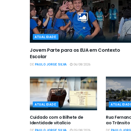
ATUALIDADE
Jovem Parte para os EUA em Contexto
Escolar
DE
PAULO JORGE SILVA
06/08/2026
ATUALIDADE
ATUALIDAD
Cuidado com o Bilhete de
Rua Fernan
Identidade vitalício
ao Trânsito
DE
PAULO JORGE SILVA
05/08/2026
DE
PAULO JORG