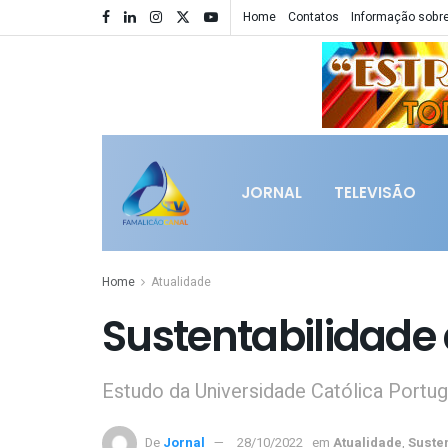
Home
Contatos
Informação sobre
JORNAL
TELEVISÃO
Home
Atualidade
Sustentabilidade
Estudo da Universidade Católica Portu
De
Jornal
28/10/2022
em
Atualidade
,
Suste