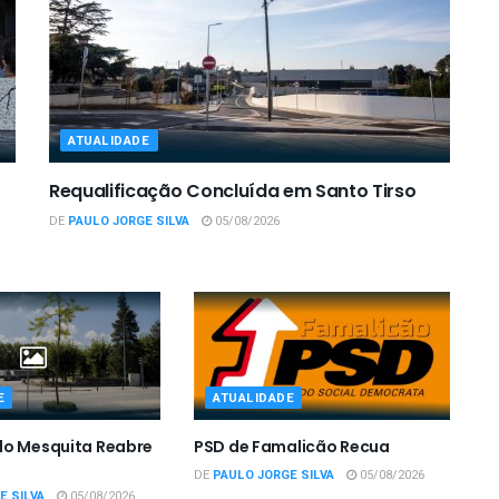
ATUALIDADE
Requalificação Concluída em Santo Tirso
DE
PAULO JORGE SILVA
05/08/2026
E
ATUALIDADE
do Mesquita Reabre
PSD de Famalicão Recua
DE
PAULO JORGE SILVA
05/08/2026
E SILVA
05/08/2026