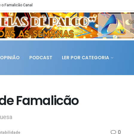
 o Famalicão Canal
OPINIÃO
PODCAST
LER POR CATEGORIA
 de Famalicão
guesa
0
ntabilidade