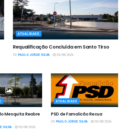
ATUALIDADE
Requalificação Concluída em Santo Tirso
DE
PAULO JORGE SILVA
05/08/2026
E
ATUALIDADE
do Mesquita Reabre
PSD de Famalicão Recua
DE
PAULO JORGE SILVA
05/08/2026
E SILVA
05/08/2026