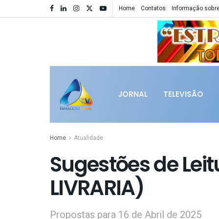
Home
Contatos
Informação sobre
JORNAL
TELEVISÃO
Home
Atualidade
Sugestões de Lei
LIVRARIA)
Propostas para 16 de Abril de 2025