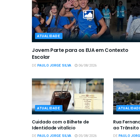
ATUALIDADE
Jovem Parte para os EUA em Contexto
Escolar
DE
PAULO JORGE SILVA
06/08/2026
ATUALIDADE
ATUALIDAD
Cuidado com o Bilhete de
Rua Fernan
Identidade vitalício
ao Trânsito
DE
PAULO JORGE SILVA
05/08/2026
DE
PAULO JORG