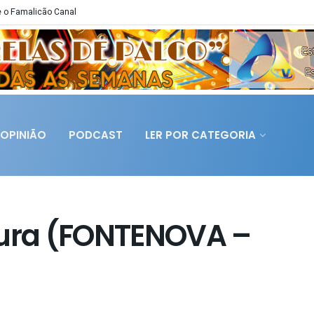
 o Famalicão Canal
OPINIÃO
PODCAST
LER POR CATEGORIA
tura (FONTENOVA –