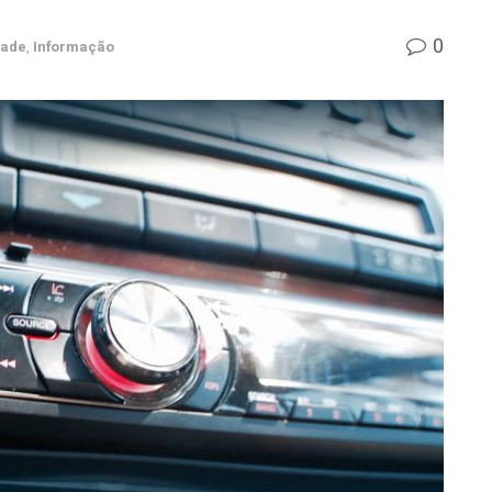
0
dade
,
Informação