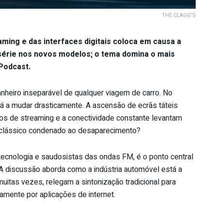
THE CLAGG'S
ming e das interfaces digitais coloca em causa a
série nos novos modelos; o tema domina o mais
Podcast.
anheiro inseparável de qualquer viagem de carro. No
stá a mudar drasticamente. A ascensão de ecrãs táteis
iços de streaming e a conectividade constante levantam
o clássico condenado ao desaparecimento?
 tecnologia e saudosistas das ondas FM, é o ponto central
 A discussão aborda como a indústria automóvel está a
muitas vezes, relegam a sintonização tradicional para
amente por aplicações de internet.