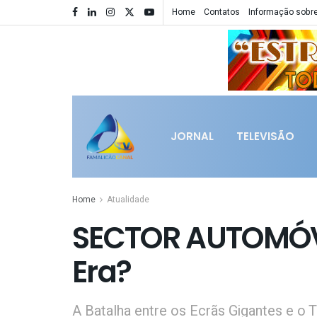
Home
Contatos
Informação sobre
JORNAL
TELEVISÃO
Home
Atualidade
SECTOR AUTOMÓVE
Era?
A Batalha entre os Ecrãs Gigantes e o T