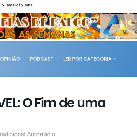
 o Famalicão Canal
OPINIÃO
PODCAST
LER POR CATEGORIA
L: O Fim de uma
radicional Autorrádio