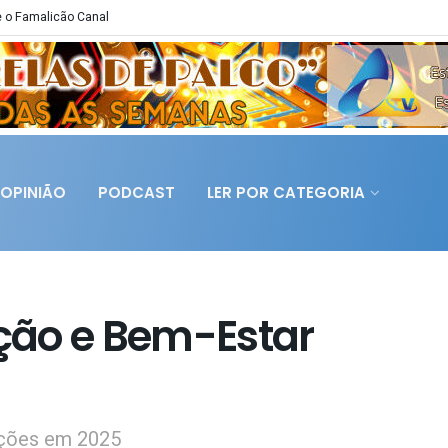
 o Famalicão Canal
OPINIÃO
PODCAST
LER POR CATEGORIA
eção e Bem-Estar
oções em 2025