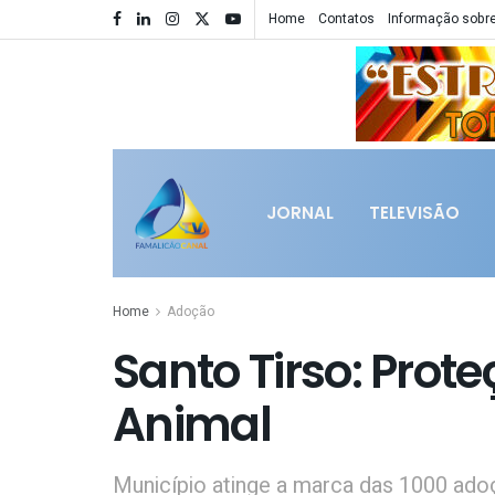
Home
Contatos
Informação sobre
JORNAL
TELEVISÃO
Home
Adoção
Santo Tirso: Prot
Animal
Município atinge a marca das 1000 ad