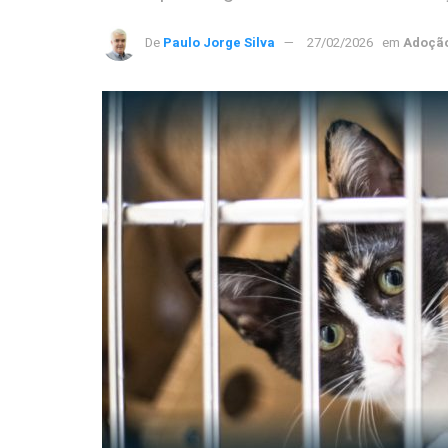
De
Paulo Jorge Silva
27/02/2026
em
Adoçã