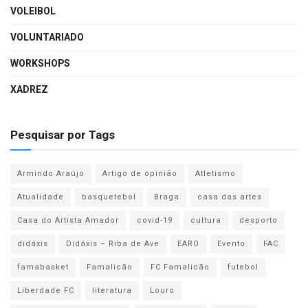
VOLEIBOL
VOLUNTARIADO
WORKSHOPS
XADREZ
Pesquisar por Tags
Armindo Araújo
Artigo de opinião
Atletismo
Atualidade
basquetebol
Braga
casa das artes
Casa do Artista Amador
covid-19
cultura
desporto
didáxis
Didáxis – Riba de Ave
EARO
Evento
FAC
famabasket
Famalicão
FC Famalicão
futebol
Liberdade FC
literatura
Louro