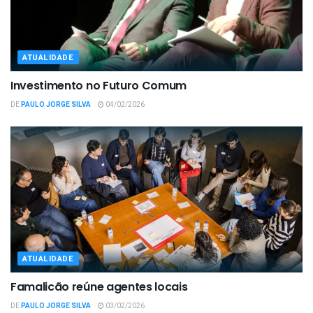
ATUALIDADE
Investimento no Futuro Comum
DE
PAULO JORGE SILVA
04/02/2026
ATUALIDADE
Famalicão reúne agentes locais
DE
PAULO JORGE SILVA
03/02/2026