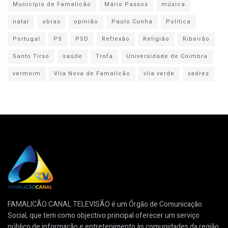
Município de Famalicão
Mário Passos
música
natal
obras
opinião
Paulo Cunha
Politica
Portugal
PS
PSD
Reflexão
Religião
Ribeirão
Santo Tirso
saúde
Trofa
Universidade de Coimbra
vermoim
Vila Nova de Famalicão
vila verde
xadrez
FAMALICÃO CANAL TELEVISÃO é um Órgão de Comunicação
Social, que tem como objectivo principal oferecer um serviço
público de informação e entretenimento às comunidades da região