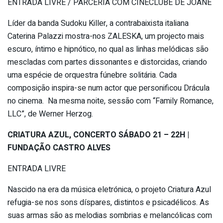
ENTRADA LIVRE / PARCERIA COM CINECLUBE DE JOANE
Líder da banda Sudoku Killer, a contrabaixista italiana
Caterina Palazzi mostra-nos ZALESKA, um projecto mais
escuro, íntimo e hipnótico, no qual as linhas melódicas são
mescladas com partes dissonantes e distorcidas, criando
uma espécie de orquestra fúnebre solitária. Cada
composição inspira-se num actor que personificou Drácula
no cinema. Na mesma noite, sessão com “Family Romance,
LLC”, de Werner Herzog.
CRIATURA AZUL, CONCERTO SÁBADO 21 – 22H |
FUNDAÇÃO CASTRO ALVES
ENTRADA LIVRE
Nascido na era da música eletrónica, o projeto Criatura Azul
refugia-se nos sons díspares, distintos e psicadélicos. As
suas armas são as melodias sombrias e melancólicas com