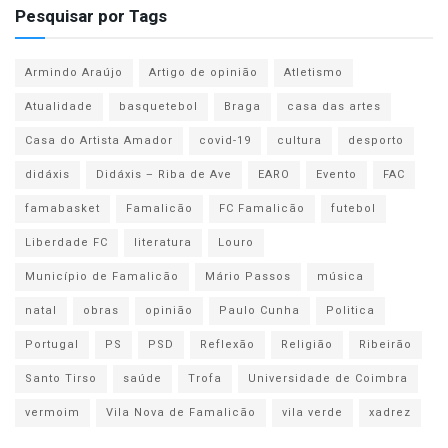
Pesquisar por Tags
Armindo Araújo
Artigo de opinião
Atletismo
Atualidade
basquetebol
Braga
casa das artes
Casa do Artista Amador
covid-19
cultura
desporto
didáxis
Didáxis – Riba de Ave
EARO
Evento
FAC
famabasket
Famalicão
FC Famalicão
futebol
Liberdade FC
literatura
Louro
Município de Famalicão
Mário Passos
música
natal
obras
opinião
Paulo Cunha
Politica
Portugal
PS
PSD
Reflexão
Religião
Ribeirão
Santo Tirso
saúde
Trofa
Universidade de Coimbra
vermoim
Vila Nova de Famalicão
vila verde
xadrez