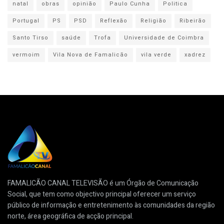
natal
obras
opinião
Paulo Cunha
Politica
Portugal
PS
PSD
Reflexão
Religião
Ribeirão
Santo Tirso
saúde
Trofa
Universidade de Coimbra
vermoim
Vila Nova de Famalicão
vila verde
xadrez
FAMALICÃO CANAL TELEVISÃO é um Órgão de Comunicação
Social, que tem como objectivo principal oferecer um serviço
público de informação e entretenimento às comunidades da região
norte, área geográfica de acção principal.