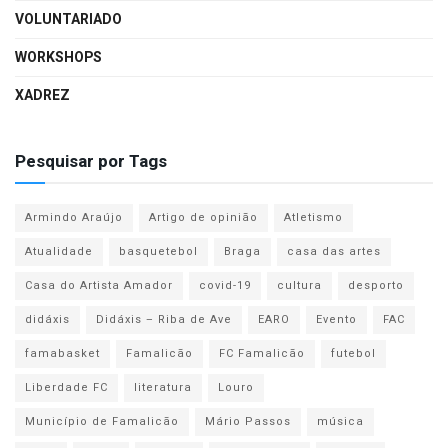
VOLUNTARIADO
WORKSHOPS
XADREZ
Pesquisar por Tags
Armindo Araújo
Artigo de opinião
Atletismo
Atualidade
basquetebol
Braga
casa das artes
Casa do Artista Amador
covid-19
cultura
desporto
didáxis
Didáxis – Riba de Ave
EARO
Evento
FAC
famabasket
Famalicão
FC Famalicão
futebol
Liberdade FC
literatura
Louro
Município de Famalicão
Mário Passos
música