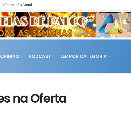
 o Famalicão Canal
OPINIÃO
PODCAST
LER POR CATEGORIA
es na Oferta