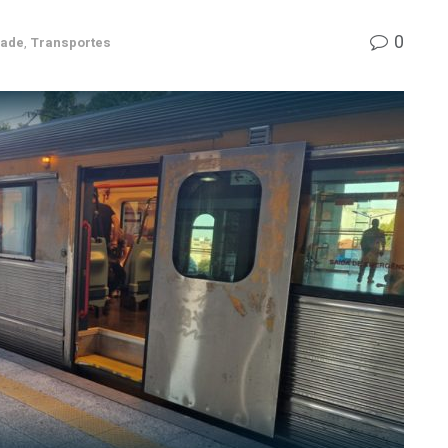
0
dade
,
Transportes