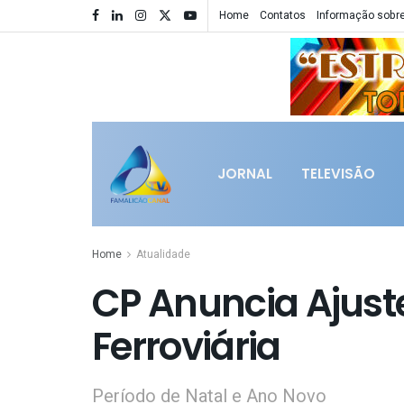
Home
Contatos
Informação sobre
JORNAL
TELEVISÃO
Home
Atualidade
CP Anuncia Ajust
Ferroviária
Período de Natal e Ano Novo