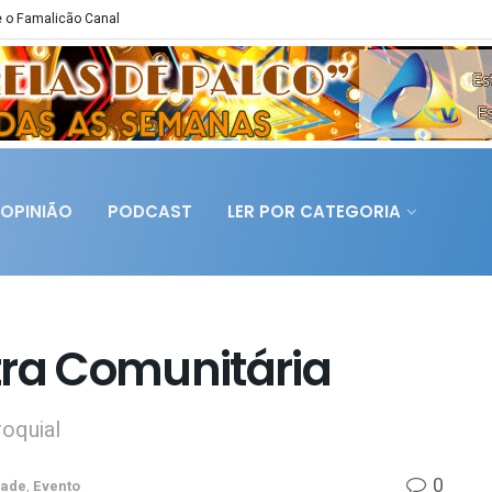
 o Famalicão Canal
OPINIÃO
PODCAST
LER POR CATEGORIA
tra Comunitária
roquial
0
dade
,
Evento