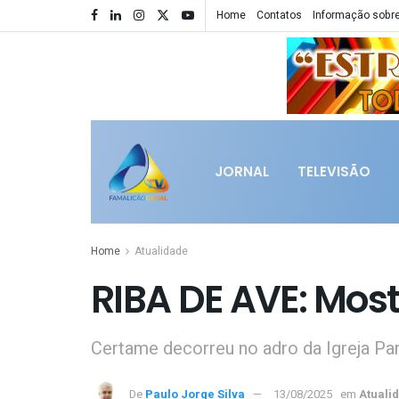
Home
Contatos
Informação sobre
JORNAL
TELEVISÃO
Home
Atualidade
RIBA DE AVE: Mos
Certame decorreu no adro da Igreja Pa
De
Paulo Jorge Silva
13/08/2025
em
Atuali