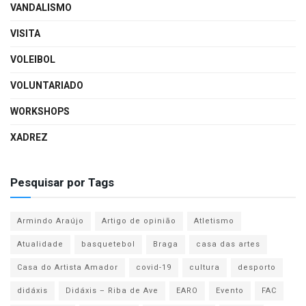
VANDALISMO
VISITA
VOLEIBOL
VOLUNTARIADO
WORKSHOPS
XADREZ
Pesquisar por Tags
Armindo Araújo
Artigo de opinião
Atletismo
Atualidade
basquetebol
Braga
casa das artes
Casa do Artista Amador
covid-19
cultura
desporto
didáxis
Didáxis – Riba de Ave
EARO
Evento
FAC