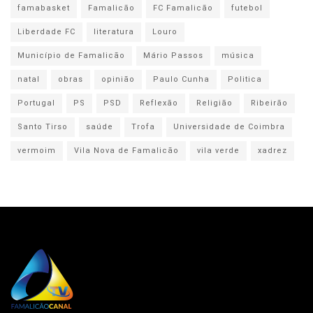
famabasket
Famalicão
FC Famalicão
futebol
Liberdade FC
literatura
Louro
Município de Famalicão
Mário Passos
música
natal
obras
opinião
Paulo Cunha
Politica
Portugal
PS
PSD
Reflexão
Religião
Ribeirão
Santo Tirso
saúde
Trofa
Universidade de Coimbra
vermoim
Vila Nova de Famalicão
vila verde
xadrez