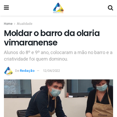
Home
Atualidade
Moldar o barro da olaria
vimaranense
Alunos do 8º e 9º ano, colocaram a mão no barro e a
criatividade foi quem dominou.
De
Redação
12/04/2022